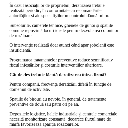
În cazul asociațiilor de proprietari, deratizarea trebuie
realizată periodic, în conformitate cu recomandările
autorităților și ale specialiștilor în controlul dăunătorilor.
Subsolurile, camerele tehnice, ghenele de gunoi și spațiile
comune reprezintă locuri ideale pentru dezvoltarea coloniilor
de rozătoare.
O intervenție realizată doar atunci când apar șobolanii este
insuficientă.
Programarea tratamentelor preventive reduce semnificativ
riscul infestărilor și costurile intervențiilor ulterioare.
Cât de des trebuie făcută deratizarea într-o firmă?
Pentru companii, frecvența deratizării diferă în funcție de
domeniul de activitate.
Spațiile de birouri au nevoie, în general, de tratamente
preventive de două sau patru ori pe an.
Depozitele logistice, halele industriale și centrele comerciale
necesită monitorizare constantă, deoarece fluxul mare de
marfă favorizează apariția rozătoarelor.