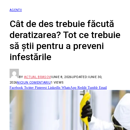
AGENTII
Cât de des trebuie făcută
deratizarea? Tot ce trebuie
să știi pentru a preveni
infestările
BY
ACTUAL BRASOV
IUNIE 8, 2026
UPDATED:
IUNIE 30,
2026
NICIUN COMENTARIU
1
VIEWS
Facebook
Twitter
Pinterest
LinkedIn
WhatsApp
Reddit
Tumblr
Email