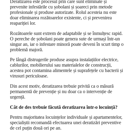
Deratizarea este procesul prin care sunt eliminate și
prevenite infestările cu șobolani și șoareci prin metode
profesionale și produse autorizate. Rolul acesteia nu este
doar eliminarea rozătoarelor existente, ci și prevenirea
reapariției lor.
Rozătoarele sunt extrem de adaptabile și se înmulțesc rapid.
O pereche de șobolani poate genera sute de urmași într-un
singur an, iar o infestare minoră poate deveni în scurt timp o
problemă majoră.
Pe lângă distrugerile produse asupra instalațiilor electrice,
cablurilor, mobilierului sau materialelor de construcții,
acestea pot contamina alimentele și suprafețele cu bacterii și
virusuri periculoase.
Din acest motiv, deratizarea trebuie privită ca o măsură
permanentă de prevenție și nu doar ca o intervenție de
urgență.
Cât de des trebuie făcută deratizarea într-o locuință?
Pentru majoritatea locuințelor individuale și apartamentelor,
specialiștii recomandă efectuarea unei deratizări preventive
de cel puțin două ori pe an.