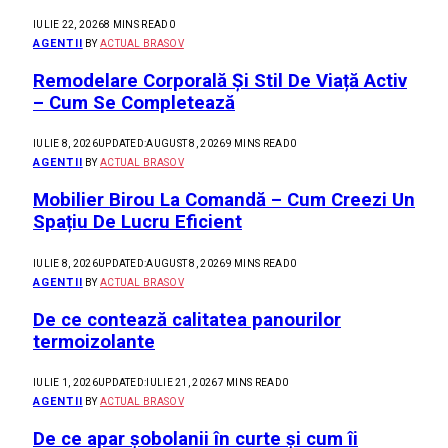
IULIE 22, 2026
8 MINS READ
0
AGENTII
BY
ACTUAL BRASOV
Remodelare Corporală Și Stil De Viață Activ
– Cum Se Completează
IULIE 8, 2026
UPDATED:
AUGUST 8, 2026
9 MINS READ
0
AGENTII
BY
ACTUAL BRASOV
Mobilier Birou La Comandă – Cum Creezi Un
Spațiu De Lucru Eficient
IULIE 8, 2026
UPDATED:
AUGUST 8, 2026
9 MINS READ
0
AGENTII
BY
ACTUAL BRASOV
De ce contează calitatea panourilor
termoizolante
IULIE 1, 2026
UPDATED:
IULIE 21, 2026
7 MINS READ
0
AGENTII
BY
ACTUAL BRASOV
De ce apar șobolanii în curte și cum îi