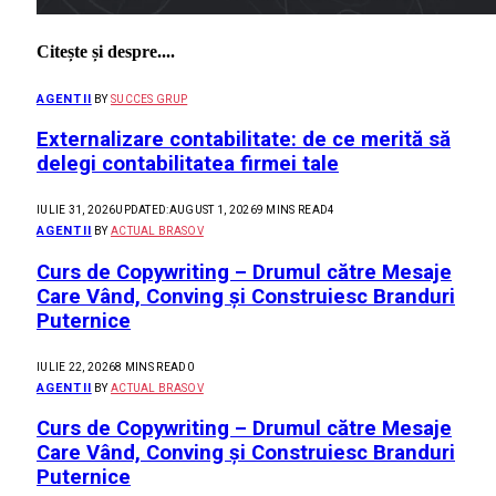
Citește și despre....
AGENTII
BY
SUCCES GRUP
Externalizare contabilitate: de ce merită să
delegi contabilitatea firmei tale
IULIE 31, 2026
UPDATED:
AUGUST 1, 2026
9 MINS READ
4
AGENTII
BY
ACTUAL BRASOV
Curs de Copywriting – Drumul către Mesaje
Care Vând, Conving și Construiesc Branduri
Puternice
IULIE 22, 2026
8 MINS READ
0
AGENTII
BY
ACTUAL BRASOV
Curs de Copywriting – Drumul către Mesaje
Care Vând, Conving și Construiesc Branduri
Puternice