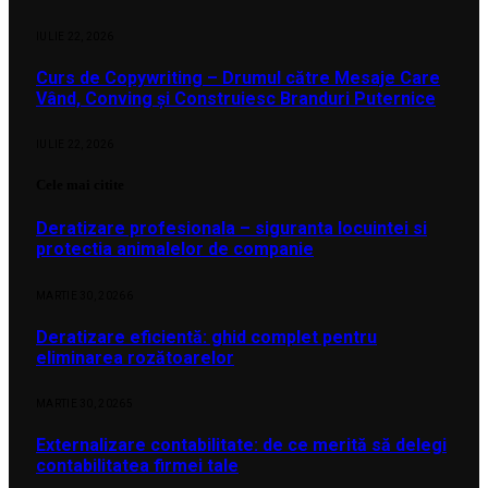
IULIE 22, 2026
Curs de Copywriting – Drumul către Mesaje Care
Vând, Conving și Construiesc Branduri Puternice
IULIE 22, 2026
Cele mai citite
Deratizare profesionala – siguranta locuintei si
protectia animalelor de companie
MARTIE 30, 2026
6
Deratizare eficientă: ghid complet pentru
eliminarea rozătoarelor
MARTIE 30, 2026
5
Externalizare contabilitate: de ce merită să delegi
contabilitatea firmei tale