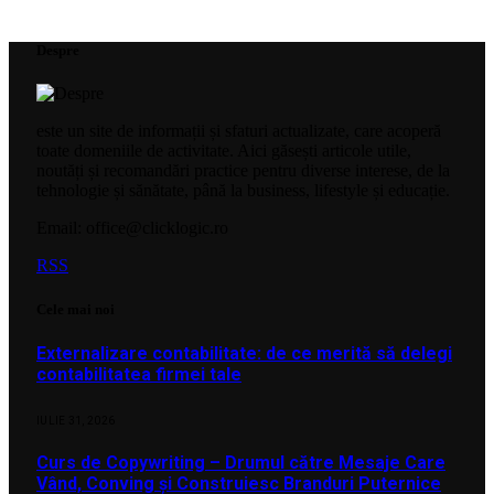
Despre
este un site de informații și sfaturi actualizate, care acoperă
toate domeniile de activitate. Aici găsești articole utile,
noutăți și recomandări practice pentru diverse interese, de la
tehnologie și sănătate, până la business, lifestyle și educație.
Email: office@clicklogic.ro
RSS
Cele mai noi
Externalizare contabilitate: de ce merită să delegi
contabilitatea firmei tale
IULIE 31, 2026
Curs de Copywriting – Drumul către Mesaje Care
Vând, Conving și Construiesc Branduri Puternice