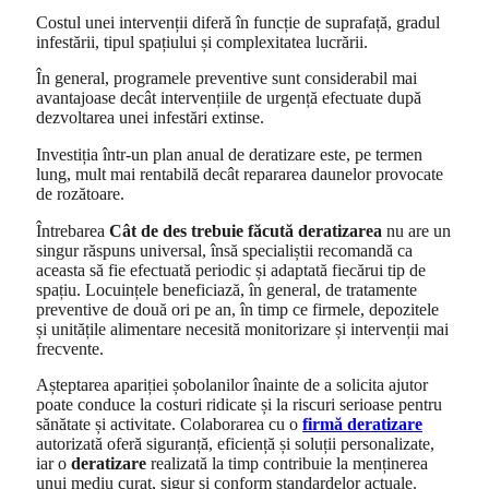
Costul unei intervenții diferă în funcție de suprafață, gradul
infestării, tipul spațiului și complexitatea lucrării.
În general, programele preventive sunt considerabil mai
avantajoase decât intervențiile de urgență efectuate după
dezvoltarea unei infestări extinse.
Investiția într-un plan anual de deratizare este, pe termen
lung, mult mai rentabilă decât repararea daunelor provocate
de rozătoare.
Întrebarea
Cât de des trebuie făcută deratizarea
nu are un
singur răspuns universal, însă specialiștii recomandă ca
aceasta să fie efectuată periodic și adaptată fiecărui tip de
spațiu. Locuințele beneficiază, în general, de tratamente
preventive de două ori pe an, în timp ce firmele, depozitele
și unitățile alimentare necesită monitorizare și intervenții mai
frecvente.
Așteptarea apariției șobolanilor înainte de a solicita ajutor
poate conduce la costuri ridicate și la riscuri serioase pentru
sănătate și activitate. Colaborarea cu o
firmă deratizare
autorizată oferă siguranță, eficiență și soluții personalizate,
iar o
deratizare
realizată la timp contribuie la menținerea
unui mediu curat, sigur și conform standardelor actuale.