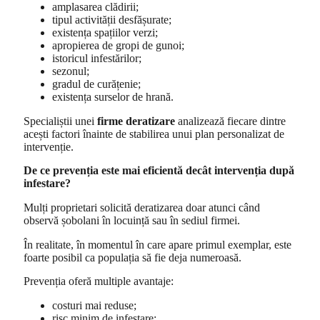
amplasarea clădirii;
tipul activității desfășurate;
existența spațiilor verzi;
apropierea de gropi de gunoi;
istoricul infestărilor;
sezonul;
gradul de curățenie;
existența surselor de hrană.
Specialiștii unei
firme deratizare
analizează fiecare dintre
acești factori înainte de stabilirea unui plan personalizat de
intervenție.
De ce prevenția este mai eficientă decât intervenția după
infestare?
Mulți proprietari solicită deratizarea doar atunci când
observă șobolani în locuință sau în sediul firmei.
În realitate, în momentul în care apare primul exemplar, este
foarte posibil ca populația să fie deja numeroasă.
Prevenția oferă multiple avantaje:
costuri mai reduse;
risc minim de infestare;