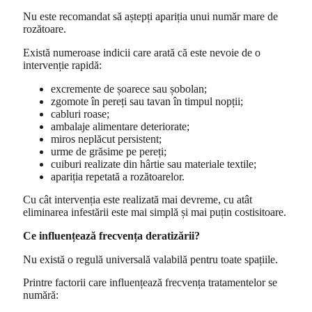
Nu este recomandat să aștepți apariția unui număr mare de
rozătoare.
Există numeroase indicii care arată că este nevoie de o
intervenție rapidă:
excremente de șoarece sau șobolan;
zgomote în pereți sau tavan în timpul nopții;
cabluri roase;
ambalaje alimentare deteriorate;
miros neplăcut persistent;
urme de grăsime pe pereți;
cuiburi realizate din hârtie sau materiale textile;
apariția repetată a rozătoarelor.
Cu cât intervenția este realizată mai devreme, cu atât
eliminarea infestării este mai simplă și mai puțin costisitoare.
Ce influențează frecvența deratizării?
Nu există o regulă universală valabilă pentru toate spațiile.
Printre factorii care influențează frecvența tratamentelor se
numără: