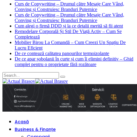
Curs de Copywriting – Drumul către Mesaje Care Vând,
Conving și Construiesc Branduri Puternice
Curs de Copywriting – Drumul către Mesaje Care Vând,
Conving și Construiesc Branduri Puternice
Cum alegi o firmă DDD și la ce detalii merită să fii atent
Remodelare Corporală Și Stil De Viață Activ – Cum Se
Completează
Mobilier Birou La Comandă – Cum Creezi Un Spațiu De
Lucru Eficient
De ce contează calitatea panourilor termoizolante
De ce apar șobolanii în curte și cum îi elimini definitiv – Ghid
complet pentru o proprietate fără rozătoare
Acasă
Business & Finanțe
Companii