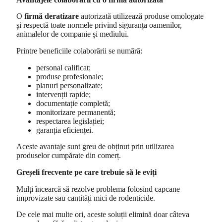
O
firmă deratizare
autorizată utilizează produse omologate
și respectă toate normele privind siguranța oamenilor,
animalelor de companie și mediului.
Printre beneficiile colaborării se numără:
personal calificat;
produse profesionale;
planuri personalizate;
intervenții rapide;
documentație completă;
monitorizare permanentă;
respectarea legislației;
garanția eficienței.
Aceste avantaje sunt greu de obținut prin utilizarea
produselor cumpărate din comerț.
Greșeli frecvente pe care trebuie să le eviți
Mulți încearcă să rezolve problema folosind capcane
improvizate sau cantități mici de rodenticide.
De cele mai multe ori, aceste soluții elimină doar câteva