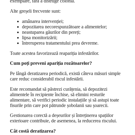
exemplare, fără a distruge colonia.
Alte greșeli frecvente sunt:
amânarea intervenției;
depozitarea necorespunzătoare a alimentelor;
neastuparea găurilor din pereți;
lipsa monitorizării;
întreruperea tratamentului prea devreme.
Toate acestea favorizează reapariția infestărilor.
Cum poți preveni apariția rozătoarelor?
Pe lângă deratizarea periodică, există câteva măsuri simple
care reduc considerabil riscul infestării.
Este recomandat să păstrezi curățenia, să depozitezi
alimentele în recipiente închise, să elimini resturile
alimentare, să verifici periodic instalațiile și să astupi toate
fisurile prin care pot pătrunde șobolanii sau șoarecii.
Gestionarea corectă a deșeurilor și întreținerea spațiilor
exterioare contribuie, de asemenea, la reducerea riscului.
Cât costă deratizarea?