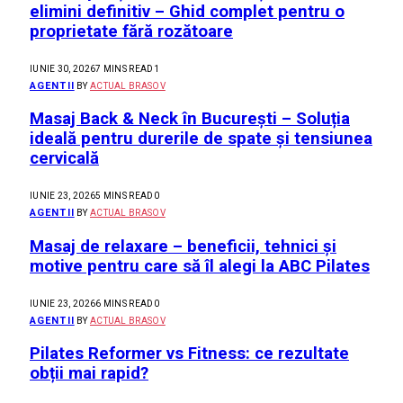
elimini definitiv – Ghid complet pentru o
proprietate fără rozătoare
IUNIE 30, 2026
7 MINS READ
1
AGENTII
BY
ACTUAL BRASOV
Masaj Back & Neck în București – Soluția
ideală pentru durerile de spate și tensiunea
cervicală
IUNIE 23, 2026
5 MINS READ
0
AGENTII
BY
ACTUAL BRASOV
Masaj de relaxare – beneficii, tehnici și
motive pentru care să îl alegi la ABC Pilates
IUNIE 23, 2026
6 MINS READ
0
AGENTII
BY
ACTUAL BRASOV
Pilates Reformer vs Fitness: ce rezultate
obții mai rapid?