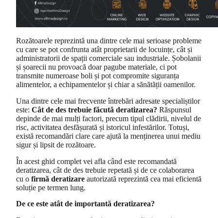
Rozătoarele reprezintă una dintre cele mai serioase probleme
cu care se pot confrunta atât proprietarii de locuințe, cât și
administratorii de spații comerciale sau industriale. Șobolanii
și șoarecii nu provoacă doar pagube materiale, ci pot
transmite numeroase boli și pot compromite siguranța
alimentelor, a echipamentelor și chiar a sănătății oamenilor.
Una dintre cele mai frecvente întrebări adresate specialiștilor
este:
Cât de des trebuie făcută deratizarea?
Răspunsul
depinde de mai mulți factori, precum tipul clădirii, nivelul de
risc, activitatea desfășurată și istoricul infestărilor. Totuși,
există recomandări clare care ajută la menținerea unui mediu
sigur și lipsit de rozătoare.
În acest ghid complet vei afla când este recomandată
deratizarea, cât de des trebuie repetată și de ce colaborarea
cu o
firmă deratizare
autorizată reprezintă cea mai eficientă
soluție pe termen lung.
De ce este atât de importantă deratizarea?