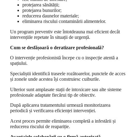
protejarea sănătății;
protejarea bunurilor;
reducerea daunelor materiale;
eliminarea riscului contaminării alimentelor.
Un program preventiv este întotdeauna mai eficient decât
intervențiile repetate în situații de urgență.
Cum se desfășoară o deratizare profesională?
O intervenție profesionistă începe cu o inspecție atentă a
spațiului.
Specialiștii identifică traseele rozătoarelor, punctele de acces
și zonele unde acestea își construiesc cuiburile.
Ulterior sunt amplasate stații de intoxicare sau alte sisteme
profesionale adaptate fiecărui tip de obiectiv.
După aplicarea tratamentului urmează monitorizarea
periodică și verificarea eficienței intervenției.
Acest proces permite eliminarea completă a infestării și
reducerea riscului de reapariție.
Avantajele colaborării cu o firmă autorizată