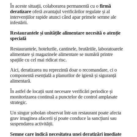
În aceste situații, colaborarea permanentă cu o
firmă
deratizare
oferă avantajul verificărilor regulate și al
intervențiilor rapide atunci când apar primele semne ale
infestării.
Restaurantele și unitățile alimentare necesită o atenție
specială
Restaurantele, hotelurile, cantinele, brutăriile, laboratoarele
alimentare și magazinele alimentare se numără printre
spațiile cu cel mai ridicat risc.
Aici, deratizarea nu reprezintă doar o recomandare, ci o
componentă esențială a planurilor de igienă și siguranță
alimentară.
În astfel de locații sunt necesare verificări periodice și
monitorizarea continuă a punctelor de control amplasate
strategic.
Un singur șobolan observat într-un restaurant poate afecta
grav imaginea afacerii și poate conduce la sancțiuni sau
suspendarea activității.
Semne care indică necesitatea unei deratizări imediate