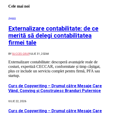
Cele mai noi
Agentii
Externalizare contabilitate: de ce
merită să delegi contabilitatea
firmei tale
BY
SUCCES GRUP
IULIE 31, 2026
4
Externalizare contabilitate: descoperă avantajele reale de
costuri, expertiză CECCAR, conformitate și timp câștigat,
plus ce include un serviciu complet pentru firmă, PFA sau
startup.
Curs de Copywriting – Drumul către Mesaje Care
Vând, Conving și Construiesc Branduri Puternice
IULIE 22, 2026
Curs de Copywriting – Drumul către Mesaje Care