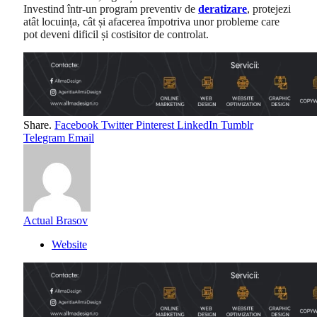
Investind într-un program preventiv de
deratizare
, protejezi
atât locuința, cât și afacerea împotriva unor probleme care
pot deveni dificil și costisitor de controlat.
Share.
Facebook
Twitter
Pinterest
LinkedIn
Tumblr
Telegram
Email
Actual Brasov
Website