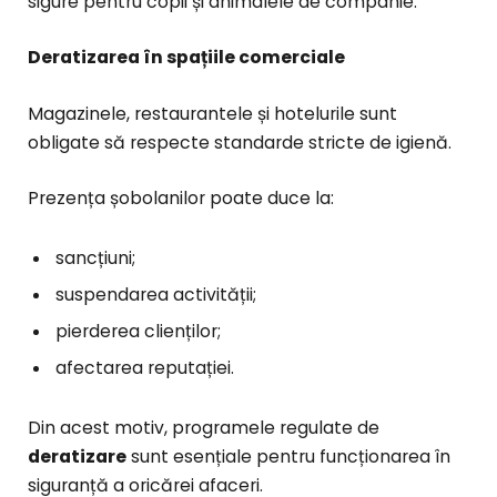
sigure pentru copii și animalele de companie.
Deratizarea în spațiile comerciale
Magazinele, restaurantele și hotelurile sunt
obligate să respecte standarde stricte de igienă.
Prezența șobolanilor poate duce la:
sancțiuni;
suspendarea activității;
pierderea clienților;
afectarea reputației.
Din acest motiv, programele regulate de
deratizare
sunt esențiale pentru funcționarea în
siguranță a oricărei afaceri.