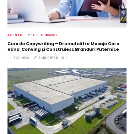
AGENTII
BY
ACTUAL BRASOV
Curs de Copywriting – Drumul către Mesaje Care
Vând, Conving și Construiesc Branduri Puternice
IULIE 22, 2026
8 MINS READ
0