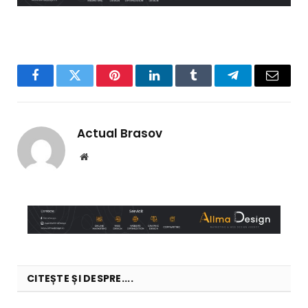
Facebook
Twitter
Pinterest
LinkedIn
Tumblr
Telegram
Email
Actual Brasov
Website
CITEȘTE ȘI DESPRE....