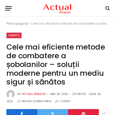
Prima pagină
»
Cele mai eficiente metode de combatere a șobolanilor – soluții moderne pentru un mediu sigur și sănătos
AGENTII
Cele mai eficiente metode
de combatere a
șobolanilor – soluții
moderne pentru un mediu
sigur și sănătos
BY
ACTUAL BRASOV
MAI 30, 2026
UPDATED:
IUNIE 30,
2026
NICIUN COMENTARIU
1
VIEWS