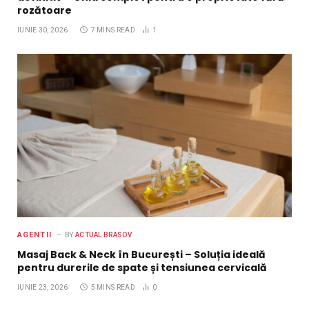
rozătoare
IUNIE 30, 2026
7 MINS READ
1
AGENTII
BY
ACTUAL BRASOV
Masaj Back & Neck în București – Soluția ideală
pentru durerile de spate și tensiunea cervicală
IUNIE 23, 2026
5 MINS READ
0