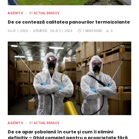
AGENTII
BY
ACTUAL BRASOV
De ce contează calitatea panourilor termoizolante
IULIE 1, 2026
UPDATED:
IULIE 21, 2026
7 MINS READ
0
AGENTII
BY
ACTUAL BRASOV
De ce apar șobolanii în curte și cum îi elimini
definitiv – Ghid complet pentru o proprietate fără