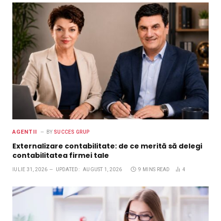
AGENTII
BY
SUCCES GRUP
Externalizare contabilitate: de ce merită să delegi
contabilitatea firmei tale
IULIE 31, 2026
UPDATED:
AUGUST 1, 2026
9 MINS READ
4