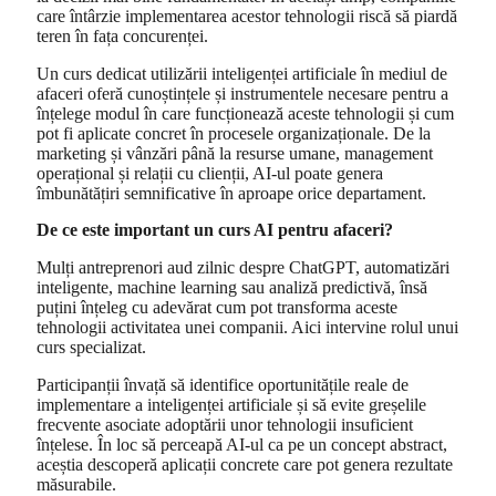
care întârzie implementarea acestor tehnologii riscă să piardă
teren în fața concurenței.
Un curs dedicat utilizării inteligenței artificiale în mediul de
afaceri oferă cunoștințele și instrumentele necesare pentru a
înțelege modul în care funcționează aceste tehnologii și cum
pot fi aplicate concret în procesele organizaționale. De la
marketing și vânzări până la resurse umane, management
operațional și relații cu clienții, AI-ul poate genera
îmbunătățiri semnificative în aproape orice departament.
De ce este important un curs AI pentru afaceri?
Mulți antreprenori aud zilnic despre ChatGPT, automatizări
inteligente, machine learning sau analiză predictivă, însă
puțini înțeleg cu adevărat cum pot transforma aceste
tehnologii activitatea unei companii. Aici intervine rolul unui
curs specializat.
Participanții învață să identifice oportunitățile reale de
implementare a inteligenței artificiale și să evite greșelile
frecvente asociate adoptării unor tehnologii insuficient
înțelese. În loc să perceapă AI-ul ca pe un concept abstract,
aceștia descoperă aplicații concrete care pot genera rezultate
măsurabile.