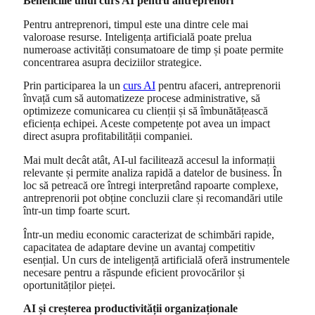
Beneficiile unui curs AI pentru antreprenori
Pentru antreprenori, timpul este una dintre cele mai
valoroase resurse. Inteligența artificială poate prelua
numeroase activități consumatoare de timp și poate permite
concentrarea asupra deciziilor strategice.
Prin participarea la un
curs AI
pentru afaceri, antreprenorii
învață cum să automatizeze procese administrative, să
optimizeze comunicarea cu clienții și să îmbunătățească
eficiența echipei. Aceste competențe pot avea un impact
direct asupra profitabilității companiei.
Mai mult decât atât, AI-ul facilitează accesul la informații
relevante și permite analiza rapidă a datelor de business. În
loc să petreacă ore întregi interpretând rapoarte complexe,
antreprenorii pot obține concluzii clare și recomandări utile
într-un timp foarte scurt.
Într-un mediu economic caracterizat de schimbări rapide,
capacitatea de adaptare devine un avantaj competitiv
esențial. Un curs de inteligență artificială oferă instrumentele
necesare pentru a răspunde eficient provocărilor și
oportunităților pieței.
AI și creșterea productivității organizaționale