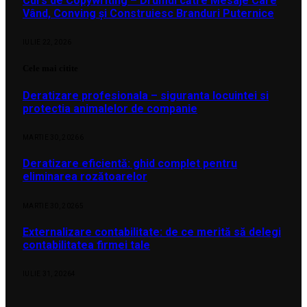
Curs de Copywriting – Drumul către Mesaje Care
Vând, Conving și Construiesc Branduri Puternice
IULIE 22, 2026
Cele mai citite
Deratizare profesionala – siguranta locuintei si
protectia animalelor de companie
MARTIE 30, 2026
6
Deratizare eficientă: ghid complet pentru
eliminarea rozătoarelor
MARTIE 30, 2026
5
Externalizare contabilitate: de ce merită să delegi
contabilitatea firmei tale
IULIE 31, 2026
4