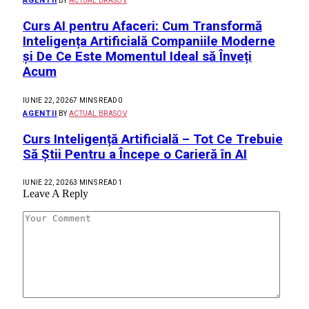
AGENTII
BY
ACTUAL BRASOV
Curs AI pentru Afaceri: Cum Transformă
Inteligența Artificială Companiile Moderne
și De Ce Este Momentul Ideal să Înveți
Acum
IUNIE 22, 2026
7 MINS READ
0
AGENTII
BY
ACTUAL BRASOV
Curs Inteligență Artificială – Tot Ce Trebuie
Să Știi Pentru a Începe o Carieră în AI
IUNIE 22, 2026
3 MINS READ
1
Leave A Reply