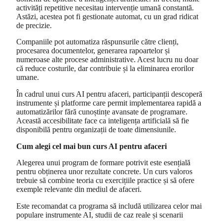
activități repetitive necesitau intervenție umană constantă.
Astăzi, acestea pot fi gestionate automat, cu un grad ridicat
de precizie.
Companiile pot automatiza răspunsurile către clienți,
procesarea documentelor, generarea rapoartelor și
numeroase alte procese administrative. Acest lucru nu doar
că reduce costurile, dar contribuie și la eliminarea erorilor
umane.
În cadrul unui curs AI pentru afaceri, participanții descoperă
instrumente și platforme care permit implementarea rapidă a
automatizărilor fără cunoștințe avansate de programare.
Această accesibilitate face ca inteligența artificială să fie
disponibilă pentru organizații de toate dimensiunile.
Cum alegi cel mai bun curs AI pentru afaceri
Alegerea unui program de formare potrivit este esențială
pentru obținerea unor rezultate concrete. Un curs valoros
trebuie să combine teoria cu exercițiile practice și să ofere
exemple relevante din mediul de afaceri.
Este recomandat ca programa să includă utilizarea celor mai
populare instrumente AI, studii de caz reale și scenarii