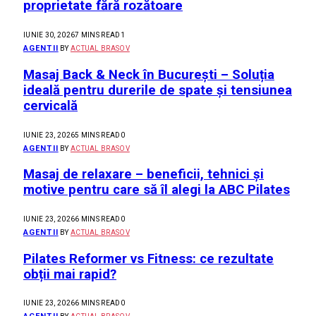
proprietate fără rozătoare
IUNIE 30, 2026
7 MINS READ
1
AGENTII
BY
ACTUAL BRASOV
Masaj Back & Neck în București – Soluția
ideală pentru durerile de spate și tensiunea
cervicală
IUNIE 23, 2026
5 MINS READ
0
AGENTII
BY
ACTUAL BRASOV
Masaj de relaxare – beneficii, tehnici și
motive pentru care să îl alegi la ABC Pilates
IUNIE 23, 2026
6 MINS READ
0
AGENTII
BY
ACTUAL BRASOV
Pilates Reformer vs Fitness: ce rezultate
obții mai rapid?
IUNIE 23, 2026
6 MINS READ
0