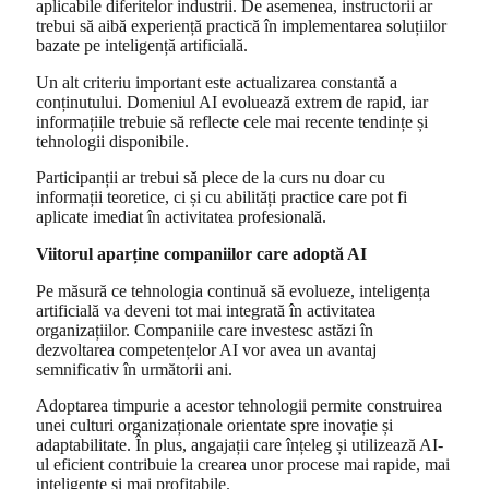
aplicabile diferitelor industrii. De asemenea, instructorii ar
trebui să aibă experiență practică în implementarea soluțiilor
bazate pe inteligență artificială.
Un alt criteriu important este actualizarea constantă a
conținutului. Domeniul AI evoluează extrem de rapid, iar
informațiile trebuie să reflecte cele mai recente tendințe și
tehnologii disponibile.
Participanții ar trebui să plece de la curs nu doar cu
informații teoretice, ci și cu abilități practice care pot fi
aplicate imediat în activitatea profesională.
Viitorul aparține companiilor care adoptă AI
Pe măsură ce tehnologia continuă să evolueze, inteligența
artificială va deveni tot mai integrată în activitatea
organizațiilor. Companiile care investesc astăzi în
dezvoltarea competențelor AI vor avea un avantaj
semnificativ în următorii ani.
Adoptarea timpurie a acestor tehnologii permite construirea
unei culturi organizaționale orientate spre inovație și
adaptabilitate. În plus, angajații care înțeleg și utilizează AI-
ul eficient contribuie la crearea unor procese mai rapide, mai
inteligente și mai profitabile.