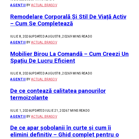
AGENTII
BY
ACTUAL BRASOV
Remodelare Corporală Și Stil De Viață Activ
– Cum Se Completează
IULIE 8, 2026
UPDATED:
AUGUST 8, 2026
9 MINS READ
0
AGENTII
BY
ACTUAL BRASOV
Mobilier Birou La Comandă – Cum Creezi Un
Spațiu De Lucru Eficient
IULIE 8, 2026
UPDATED:
AUGUST 8, 2026
9 MINS READ
0
AGENTII
BY
ACTUAL BRASOV
De ce contează calitatea panourilor
termoizolante
IULIE 1, 2026
UPDATED:
IULIE 21, 2026
7 MINS READ
0
AGENTII
BY
ACTUAL BRASOV
De ce apar șobolanii în curte și cum îi
elimini definitiv – Ghid complet pentru o