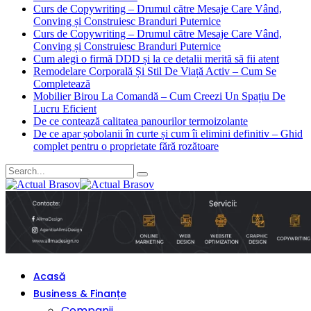
Curs de Copywriting – Drumul către Mesaje Care Vând,
Conving și Construiesc Branduri Puternice
Curs de Copywriting – Drumul către Mesaje Care Vând,
Conving și Construiesc Branduri Puternice
Cum alegi o firmă DDD și la ce detalii merită să fii atent
Remodelare Corporală Și Stil De Viață Activ – Cum Se
Completează
Mobilier Birou La Comandă – Cum Creezi Un Spațiu De
Lucru Eficient
De ce contează calitatea panourilor termoizolante
De ce apar șobolanii în curte și cum îi elimini definitiv – Ghid
complet pentru o proprietate fără rozătoare
Acasă
Business & Finanțe
Companii