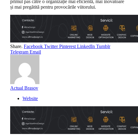
primul pas către o organizație mai eficientă, mai inovatoare
și mai pregătită pentru provocările viitorului.
Share.
Facebook
Twitter
Pinterest
LinkedIn
Tumblr
Telegram
Email
Actual Brasov
Website