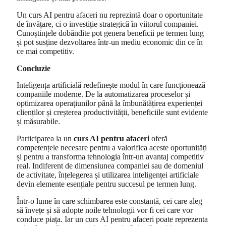
Un curs AI pentru afaceri nu reprezintă doar o oportunitate
de învățare, ci o investiție strategică în viitorul companiei.
Cunoștințele dobândite pot genera beneficii pe termen lung
și pot susține dezvoltarea într-un mediu economic din ce în
ce mai competitiv.
Concluzie
Inteligența artificială redefinește modul în care funcționează
companiile moderne. De la automatizarea proceselor și
optimizarea operațiunilor până la îmbunătățirea experienței
clienților și creșterea productivității, beneficiile sunt evidente
și măsurabile.
Participarea la un
curs AI pentru afaceri
oferă
competențele necesare pentru a valorifica aceste oportunități
și pentru a transforma tehnologia într-un avantaj competitiv
real. Indiferent de dimensiunea companiei sau de domeniul
de activitate, înțelegerea și utilizarea inteligenței artificiale
devin elemente esențiale pentru succesul pe termen lung.
Într-o lume în care schimbarea este constantă, cei care aleg
să învețe și să adopte noile tehnologii vor fi cei care vor
conduce piața. Iar un curs AI pentru afaceri poate reprezenta