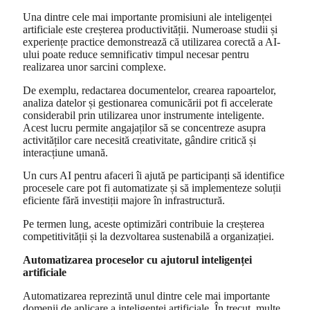
Una dintre cele mai importante promisiuni ale inteligenței
artificiale este creșterea productivității. Numeroase studii și
experiențe practice demonstrează că utilizarea corectă a AI-
ului poate reduce semnificativ timpul necesar pentru
realizarea unor sarcini complexe.
De exemplu, redactarea documentelor, crearea rapoartelor,
analiza datelor și gestionarea comunicării pot fi accelerate
considerabil prin utilizarea unor instrumente inteligente.
Acest lucru permite angajaților să se concentreze asupra
activităților care necesită creativitate, gândire critică și
interacțiune umană.
Un curs AI pentru afaceri îi ajută pe participanți să identifice
procesele care pot fi automatizate și să implementeze soluții
eficiente fără investiții majore în infrastructură.
Pe termen lung, aceste optimizări contribuie la creșterea
competitivității și la dezvoltarea sustenabilă a organizației.
Automatizarea proceselor cu ajutorul inteligenței
artificiale
Automatizarea reprezintă unul dintre cele mai importante
domenii de aplicare a inteligenței artificiale. În trecut, multe