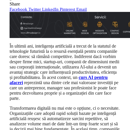
Share
Facebook
Twitter
LinkedIn
Pinterest
Email
În ultimii ani, inteligența artificială a trecut de la statutul de
tehnologie futuristă la o resursă esențială pentru companiile
care doresc să rămână competitive. Indiferent dacă vorbim
despre firme mici, startup-uri, companii de dimensiuni medii
sau corporații internaționale, utilizarea AI-ului a devenit un
avantaj strategic care influențează productivitatea, eficiența
și profitabilitatea. În acest context, un
curs AI pentru
afaceri
reprezintă una dintre cele mai valoroase investiții pe
care un antreprenor, manager sau profesionist le poate face
pentru dezvoltarea proprie și a organizației din care face
parte.
Transformarea digitală nu mai este o opțiune, ci o necesitate.
Organizațiile care adoptă rapid soluții bazate pe inteligență
artificială reușesc să automatizeze sarcini repetitive, să
analizeze volume mari de date într-un timp foarte scurt și să
ia decizii mai bine fundamentate. În același timp, companiile