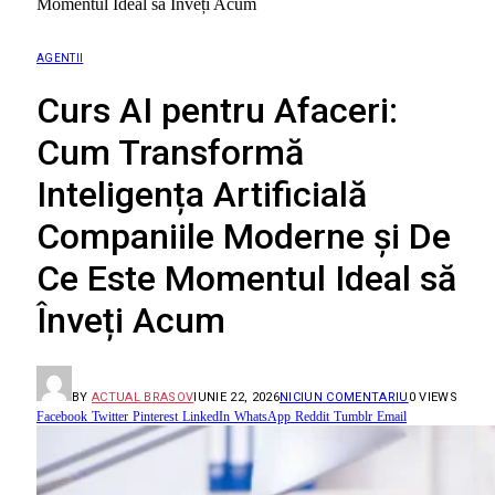
Momentul Ideal să Înveți Acum
AGENTII
Curs AI pentru Afaceri:
Cum Transformă
Inteligența Artificială
Companiile Moderne și De
Ce Este Momentul Ideal să
Înveți Acum
BY
ACTUAL BRASOV
IUNIE 22, 2026
NICIUN COMENTARIU
0
VIEWS
Facebook
Twitter
Pinterest
LinkedIn
WhatsApp
Reddit
Tumblr
Email