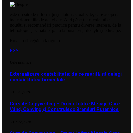
este un site de informații și sfaturi actualizate, care acoperă
toate domeniile de activitate. Aici găsești articole utile,
noutăți și recomandări practice pentru diverse interese, de la
tehnologie și sănătate, până la business, lifestyle și educație.
Email: office@clicklogic.ro
RSS
Cele mai noi
Externalizare contabilitate: de ce merită să delegi
contabilitatea firmei tale
IULIE 31, 2026
Curs de Copywriting – Drumul către Mesaje Care
Vând, Conving și Construiesc Branduri Puternice
IULIE 22, 2026