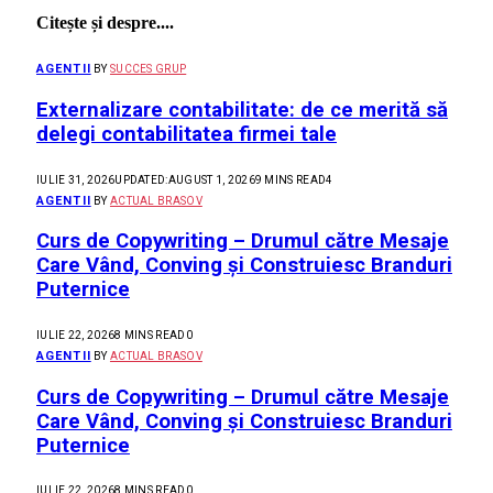
Citește și despre....
AGENTII
BY
SUCCES GRUP
Externalizare contabilitate: de ce merită să
delegi contabilitatea firmei tale
IULIE 31, 2026
UPDATED:
AUGUST 1, 2026
9 MINS READ
4
AGENTII
BY
ACTUAL BRASOV
Curs de Copywriting – Drumul către Mesaje
Care Vând, Conving și Construiesc Branduri
Puternice
IULIE 22, 2026
8 MINS READ
0
AGENTII
BY
ACTUAL BRASOV
Curs de Copywriting – Drumul către Mesaje
Care Vând, Conving și Construiesc Branduri
Puternice
IULIE 22, 2026
8 MINS READ
0