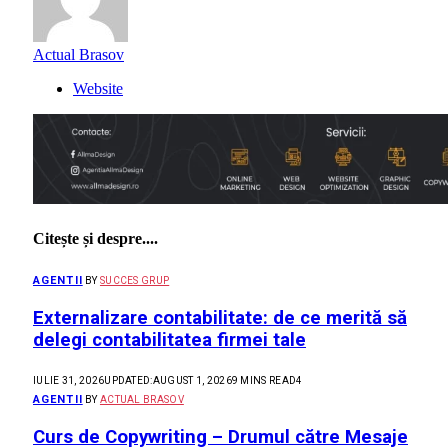
Actual Brasov
Website
Citește și despre....
AGENTII
BY
SUCCES GRUP
Externalizare contabilitate: de ce merită să
delegi contabilitatea firmei tale
IULIE 31, 2026
UPDATED:
AUGUST 1, 2026
9 MINS READ
4
AGENTII
BY
ACTUAL BRASOV
Curs de Copywriting – Drumul către Mesaje