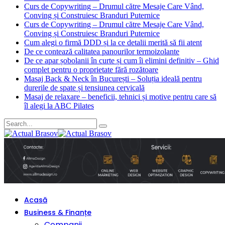
Curs de Copywriting – Drumul către Mesaje Care Vând,
Conving și Construiesc Branduri Puternice
Curs de Copywriting – Drumul către Mesaje Care Vând,
Conving și Construiesc Branduri Puternice
Cum alegi o firmă DDD și la ce detalii merită să fii atent
De ce contează calitatea panourilor termoizolante
De ce apar șobolanii în curte și cum îi elimini definitiv – Ghid
complet pentru o proprietate fără rozătoare
Masaj Back & Neck în București – Soluția ideală pentru
durerile de spate și tensiunea cervicală
Masaj de relaxare – beneficii, tehnici și motive pentru care să
îl alegi la ABC Pilates
Acasă
Business & Finanțe
Companii