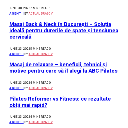
IUNIE 30, 2026
7 MINS READ
1
AGENTII
BY
ACTUAL BRASOV
Masaj Back & Neck în București – Soluția
ideală pentru durerile de spate și tensiunea
cervicală
IUNIE 23, 2026
5 MINS READ
0
AGENTII
BY
ACTUAL BRASOV
Masaj de relaxare – beneficii, tehnici și
motive pentru care să îl alegi la ABC Pilates
IUNIE 23, 2026
6 MINS READ
0
AGENTII
BY
ACTUAL BRASOV
Pilates Reformer vs Fitness: ce rezultate
obții mai rapid?
IUNIE 23, 2026
6 MINS READ
0
AGENTII
BY
ACTUAL BRASOV