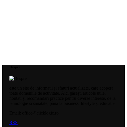
Despre
este un site de informații și sfaturi actualizate, care acoperă
toate domeniile de activitate. Aici găsești articole utile,
noutăți și recomandări practice pentru diverse interese, de la
tehnologie și sănătate, până la business, lifestyle și educație.
Email: office@clicklogic.ro
RSS