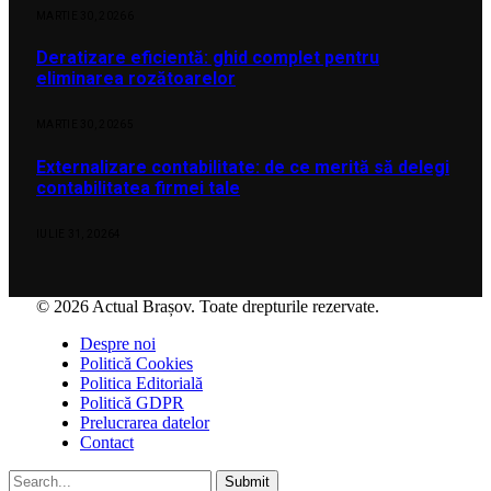
MARTIE 30, 2026
6
Deratizare eficientă: ghid complet pentru
eliminarea rozătoarelor
MARTIE 30, 2026
5
Externalizare contabilitate: de ce merită să delegi
contabilitatea firmei tale
IULIE 31, 2026
4
© 2026 Actual Brașov. Toate drepturile rezervate.
Despre noi
Politică Cookies
Politica Editorială
Politică GDPR
Prelucrarea datelor
Contact
Submit