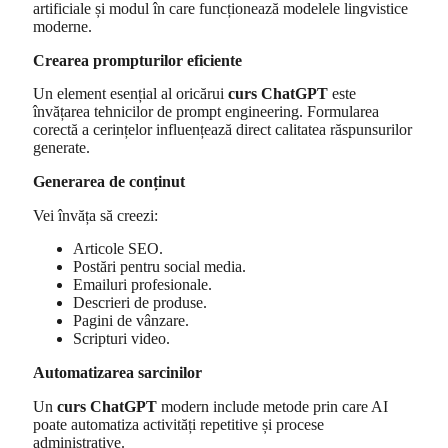
artificiale și modul în care funcționează modelele lingvistice
moderne.
Crearea prompturilor eficiente
Un element esențial al oricărui
curs ChatGPT
este
învățarea tehnicilor de prompt engineering. Formularea
corectă a cerințelor influențează direct calitatea răspunsurilor
generate.
Generarea de conținut
Vei învăța să creezi:
Articole SEO.
Postări pentru social media.
Emailuri profesionale.
Descrieri de produse.
Pagini de vânzare.
Scripturi video.
Automatizarea sarcinilor
Un
curs ChatGPT
modern include metode prin care AI
poate automatiza activități repetitive și procese
administrative.