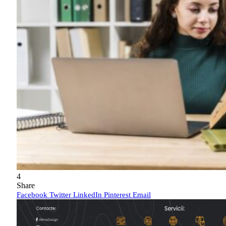
4
Share
Facebook
Twitter
LinkedIn
Pinterest
Email