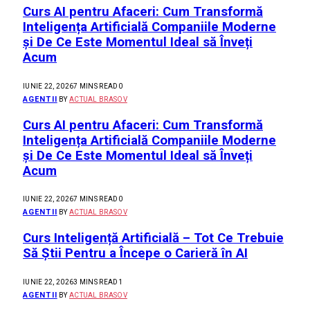
Curs AI pentru Afaceri: Cum Transformă
Inteligența Artificială Companiile Moderne
și De Ce Este Momentul Ideal să Înveți
Acum
IUNIE 22, 2026
7 MINS READ
0
AGENTII
BY
ACTUAL BRASOV
Curs AI pentru Afaceri: Cum Transformă
Inteligența Artificială Companiile Moderne
și De Ce Este Momentul Ideal să Înveți
Acum
IUNIE 22, 2026
7 MINS READ
0
AGENTII
BY
ACTUAL BRASOV
Curs Inteligență Artificială – Tot Ce Trebuie
Să Știi Pentru a Începe o Carieră în AI
IUNIE 22, 2026
3 MINS READ
1
AGENTII
BY
ACTUAL BRASOV