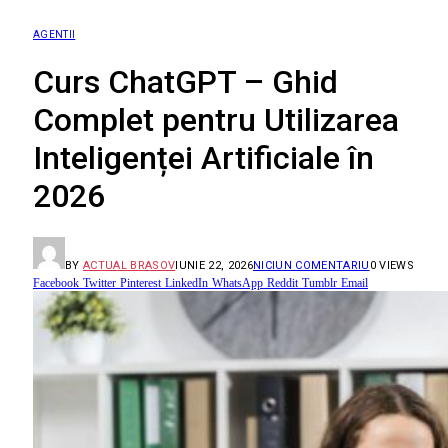
AGENTII
Curs ChatGPT – Ghid
Complet pentru Utilizarea
Inteligenței Artificiale în
2026
BY
ACTUAL BRASOV
IUNIE 22, 2026
NICIUN COMENTARIU
0
VIEWS
Facebook
Twitter
Pinterest
LinkedIn
WhatsApp
Reddit
Tumblr
Email