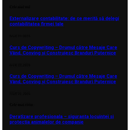
Cele mai noi
Externalizare contabilitate: de ce merită să delegi
contabilitatea firmei tale
IULIE 31, 2026
Curs de Copywriting – Drumul către Mesaje Care
Vând, Conving și Construiesc Branduri Puternice
IULIE 22, 2026
Curs de Copywriting – Drumul către Mesaje Care
Vând, Conving și Construiesc Branduri Puternice
IULIE 22, 2026
Cele mai citite
Deratizare profesionala – siguranta locuintei si
protectia animalelor de companie