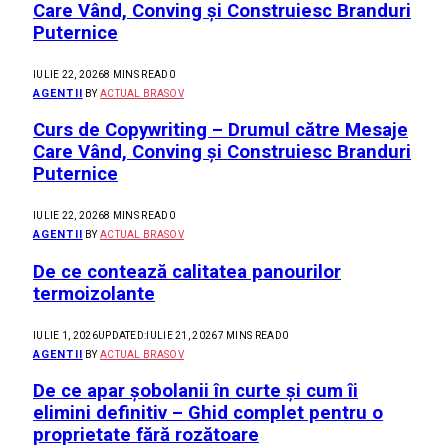
Care Vând, Conving și Construiesc Branduri
Puternice
IULIE 22, 2026
8 MINS READ
0
AGENTII
BY
ACTUAL BRASOV
Curs de Copywriting – Drumul către Mesaje
Care Vând, Conving și Construiesc Branduri
Puternice
IULIE 22, 2026
8 MINS READ
0
AGENTII
BY
ACTUAL BRASOV
De ce contează calitatea panourilor
termoizolante
IULIE 1, 2026
UPDATED:
IULIE 21, 2026
7 MINS READ
0
AGENTII
BY
ACTUAL BRASOV
De ce apar șobolanii în curte și cum îi
elimini definitiv – Ghid complet pentru o
proprietate fără rozătoare