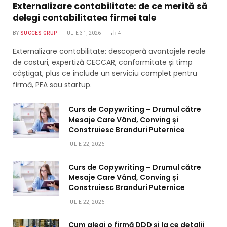
Externalizare contabilitate: de ce merită să
delegi contabilitatea firmei tale
BY
SUCCES GRUP
IULIE 31, 2026
4
Externalizare contabilitate: descoperă avantajele reale
de costuri, expertiză CECCAR, conformitate și timp
câștigat, plus ce include un serviciu complet pentru
firmă, PFA sau startup.
Curs de Copywriting – Drumul către
Mesaje Care Vând, Conving și
Construiesc Branduri Puternice
IULIE 22, 2026
Curs de Copywriting – Drumul către
Mesaje Care Vând, Conving și
Construiesc Branduri Puternice
IULIE 22, 2026
Cum alegi o firmă DDD și la ce detalii