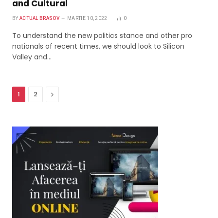
and Cultural
BY
ACTUAL BRASOV
MARTIE 10, 2022
0
To understand the new politics stance and other pro
nationals of recent times, we should look to Silicon
Valley and…
Next
1
2