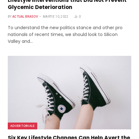
Lifestyle Interventions that Did Not Prevent
Glycemic Deterioration
BY
ACTUAL BRASOV
MARTIE 10, 2022
0
To understand the new politics stance and other pro
nationals of recent times, we should look to Silicon
Valley and…
ADVERTORIALE
Six Key Lifestyle Changes Can Help Avert the