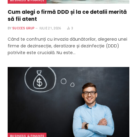
BUSINESS & FINANȚE
Cum alegi o firmă DDD și la ce detalii merită
să fii atent
BY
SUCCES GRUP
IULIE 21, 2026
3
Când te confrunți cu invazia dăunătorilor, alegerea unei
firme de dezinsecție, deratizare și dezinfecție (DDD)
potrivite este crucială. Nu este…
BUSINESS & FINANȚE