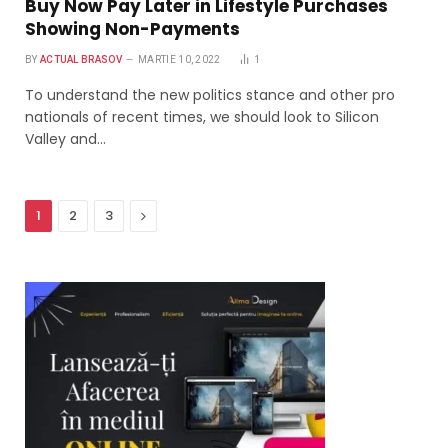
Buy Now Pay Later in Lifestyle Purchases
Showing Non-Payments
BY
ACTUAL BRASOV
MARTIE 10, 2022
1
To understand the new politics stance and other pro
nationals of recent times, we should look to Silicon
Valley and…
Next
1
2
3