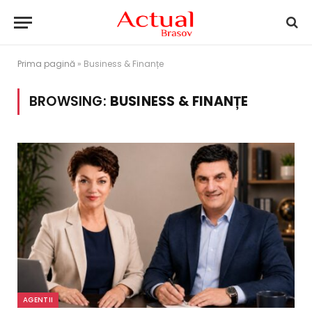
Prima pagină
»
Business & Finanțe
BROWSING:
BUSINESS & FINANȚE
AGENTII