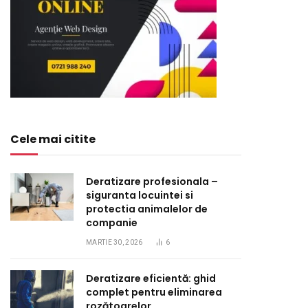
Cele mai citite
Deratizare profesionala –
siguranta locuintei si
protectia animalelor de
companie
MARTIE 30, 2026
6
Deratizare eficientă: ghid
complet pentru eliminarea
rozătoarelor