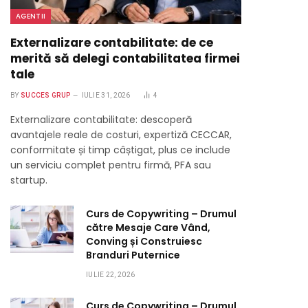
AGENTII
Externalizare contabilitate: de ce
merită să delegi contabilitatea firmei
tale
BY
SUCCES GRUP
IULIE 31, 2026
4
Externalizare contabilitate: descoperă
avantajele reale de costuri, expertiză CECCAR,
conformitate și timp câștigat, plus ce include
un serviciu complet pentru firmă, PFA sau
startup.
Curs de Copywriting – Drumul
către Mesaje Care Vând,
Conving și Construiesc
Branduri Puternice
IULIE 22, 2026
Curs de Copywriting – Drumul