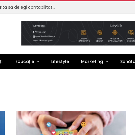
Externalizare contabilitate: de ce merită să delegi contabilitatea firmei tale
ii
Educație
Lifestyle
Marketing
Sănăt