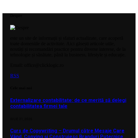
Despre
este un site de informații și sfaturi actualizate, care acoperă
toate domeniile de activitate. Aici găsești articole utile,
noutăți și recomandări practice pentru diverse interese, de la
tehnologie și sănătate, până la business, lifestyle și educație.
Email: office@clicklogic.ro
RSS
Cele mai noi
Externalizare contabilitate: de ce merită să delegi
contabilitatea firmei tale
IULIE 31, 2026
Curs de Copywriting – Drumul către Mesaje Care
Vând, Conving și Construiesc Branduri Puternice