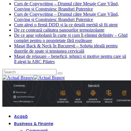
Curs de Copywriting – Drumul către Mesaje Care Vând,
Conving și Construiesc Branduri Puternice
Curs de Copywriting – Drumul către Mesaje Care Vând,
Conving și Construiesc Branduri Puternice
Cum alegi o firmă DDD și la ce detalii merită să fii atent
De ce contează calitatea panourilor termoizolante
De ce apar șobolanii în curte și cum îi elimini definitiv – Ghid
complet pentru o proprietate fără rozătoare
Masaj Back & Neck în București – Soluția ideală pentru
durerile de spate și tensiunea cervicală
Masaj de relaxare – beneficii, tehnici și motive pentru care să
îl alegi la ABC Pilates
Acasă
Business & Finanțe
Companii