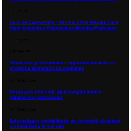
IULIE 22, 2026
Curs de Copywriting – Drumul către Mesaje Care
Vând, Conving și Construiesc Branduri Puternice
IULIE 22, 2026
Cele mai citite
Deratizare profesionala – siguranta locuintei si
protectia animalelor de companie
MARTIE 30, 2026
6
Deratizare eficientă: ghid complet pentru
eliminarea rozătoarelor
MARTIE 30, 2026
5
Externalizare contabilitate: de ce merită să delegi
contabilitatea firmei tale