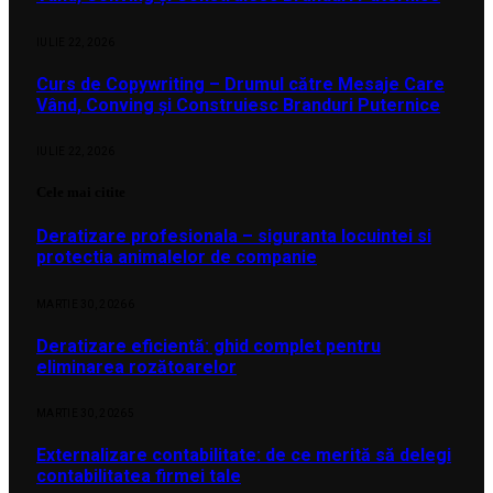
IULIE 22, 2026
Curs de Copywriting – Drumul către Mesaje Care
Vând, Conving și Construiesc Branduri Puternice
IULIE 22, 2026
Cele mai citite
Deratizare profesionala – siguranta locuintei si
protectia animalelor de companie
MARTIE 30, 2026
6
Deratizare eficientă: ghid complet pentru
eliminarea rozătoarelor
MARTIE 30, 2026
5
Externalizare contabilitate: de ce merită să delegi
contabilitatea firmei tale