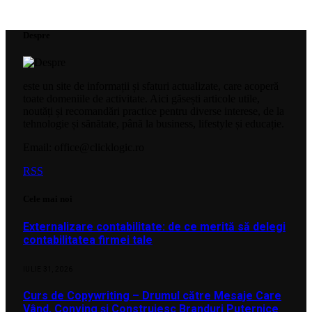
Despre
este un site de informații și sfaturi actualizate, care acoperă
toate domeniile de activitate. Aici găsești articole utile,
noutăți și recomandări practice pentru diverse interese, de la
tehnologie și sănătate, până la business, lifestyle și educație.
Email: office@clicklogic.ro
RSS
Cele mai noi
Externalizare contabilitate: de ce merită să delegi
contabilitatea firmei tale
IULIE 31, 2026
Curs de Copywriting – Drumul către Mesaje Care
Vând, Conving și Construiesc Branduri Puternice