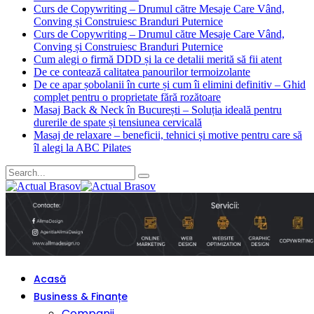
Curs de Copywriting – Drumul către Mesaje Care Vând,
Conving și Construiesc Branduri Puternice
Curs de Copywriting – Drumul către Mesaje Care Vând,
Conving și Construiesc Branduri Puternice
Cum alegi o firmă DDD și la ce detalii merită să fii atent
De ce contează calitatea panourilor termoizolante
De ce apar șobolanii în curte și cum îi elimini definitiv – Ghid
complet pentru o proprietate fără rozătoare
Masaj Back & Neck în București – Soluția ideală pentru
durerile de spate și tensiunea cervicală
Masaj de relaxare – beneficii, tehnici și motive pentru care să
îl alegi la ABC Pilates
Acasă
Business & Finanțe
Companii