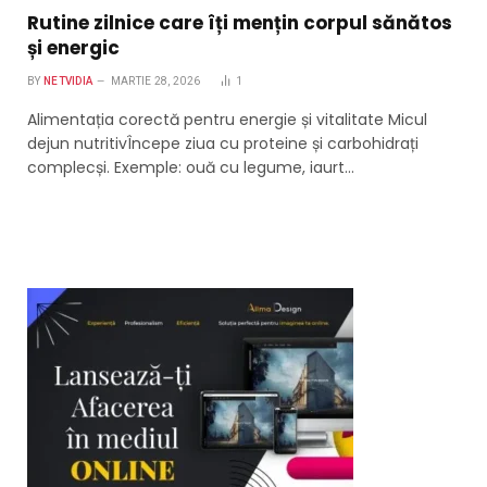
Rutine zilnice care îți mențin corpul sănătos
și energic
BY
NETVIDIA
MARTIE 28, 2026
1
Alimentația corectă pentru energie și vitalitate Micul
dejun nutritivÎncepe ziua cu proteine și carbohidrați
complecși. Exemple: ouă cu legume, iaurt…