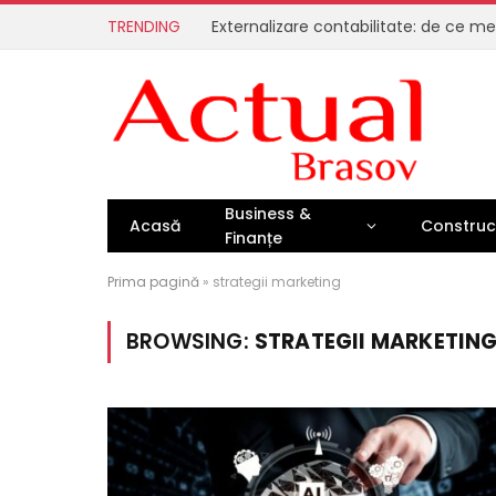
TRENDING
Business &
Acasă
Construcț
Finanțe
Prima pagină
»
strategii marketing
BROWSING:
STRATEGII MARKETIN