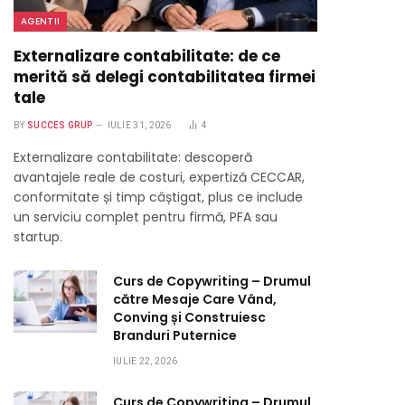
AGENTII
Externalizare contabilitate: de ce
merită să delegi contabilitatea firmei
tale
BY
SUCCES GRUP
IULIE 31, 2026
4
Externalizare contabilitate: descoperă
avantajele reale de costuri, expertiză CECCAR,
conformitate și timp câștigat, plus ce include
un serviciu complet pentru firmă, PFA sau
startup.
Curs de Copywriting – Drumul
către Mesaje Care Vând,
Conving și Construiesc
Branduri Puternice
IULIE 22, 2026
Curs de Copywriting – Drumul