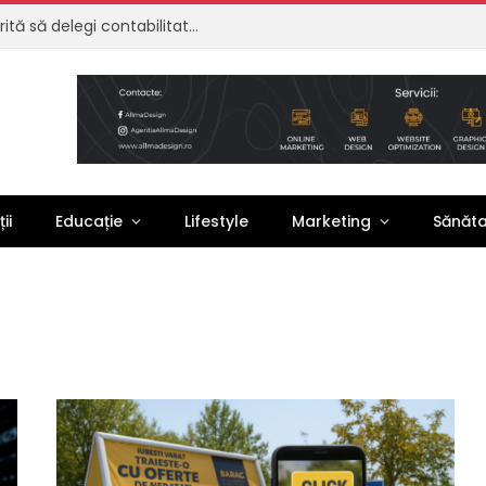
Externalizare contabilitate: de ce merită să delegi contabilitatea firmei tale
ii
Educație
Lifestyle
Marketing
Sănăt
G