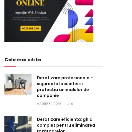
Cele mai citite
Deratizare profesionala –
siguranta locuintei si
protectia animalelor de
companie
MARTIE 30, 2026
6
Deratizare eficientă: ghid
complet pentru eliminarea
rozătoarelor