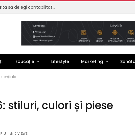
Externalizare contabilitate: de ce merită să delegi contabilitatea firmei tale
ii
Educație
Lifestyle
Marketing
Sănăt
 esențiale
tiluri, culori și piese
RIU
0
VIEWS