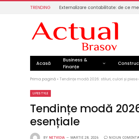
TRENDING
Business &
Acasă
Construcț
Finanțe
Prima pagină
»
Tendințe modă 2026: stiluri, culori și piese
LIFESTYLE
Tendințe modă 2026: s
esențiale
BY
NETVIDIA
MARTIE 28, 2026
NICIUN COMENTA