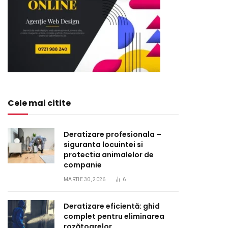
Cele mai citite
Deratizare profesionala –
siguranta locuintei si
protectia animalelor de
companie
MARTIE 30, 2026
6
Deratizare eficientă: ghid
complet pentru eliminarea
rozătoarelor