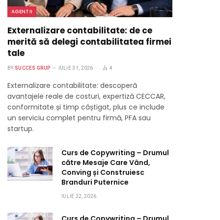
AGENTII
Externalizare contabilitate: de ce
merită să delegi contabilitatea firmei
tale
BY
SUCCES GRUP
IULIE 31, 2026
4
Externalizare contabilitate: descoperă
avantajele reale de costuri, expertiză CECCAR,
conformitate și timp câștigat, plus ce include
un serviciu complet pentru firmă, PFA sau
startup.
Curs de Copywriting – Drumul
către Mesaje Care Vând,
Conving și Construiesc
Branduri Puternice
IULIE 22, 2026
Curs de Copywriting – Drumul