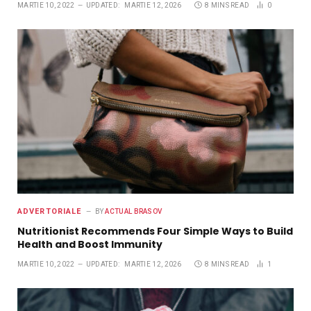
MARTIE 10, 2022
UPDATED:
MARTIE 12, 2026
8 MINS READ
0
ADVERTORIALE
BY
ACTUAL BRASOV
Nutritionist Recommends Four Simple Ways to Build
Health and Boost Immunity
MARTIE 10, 2022
UPDATED:
MARTIE 12, 2026
8 MINS READ
1