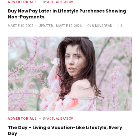
ADVERTORIALE
BY
ACTUAL BRASOV
Buy Now Pay Later in Lifestyle Purchases Showing
Non-Payments
MARTIE 10, 2022
UPDATED:
MARTIE 12, 2026
8 MINS READ
1
ADVERTORIALE
BY
ACTUAL BRASOV
The Day – Living a Vacation-Like Lifestyle, Every
Day