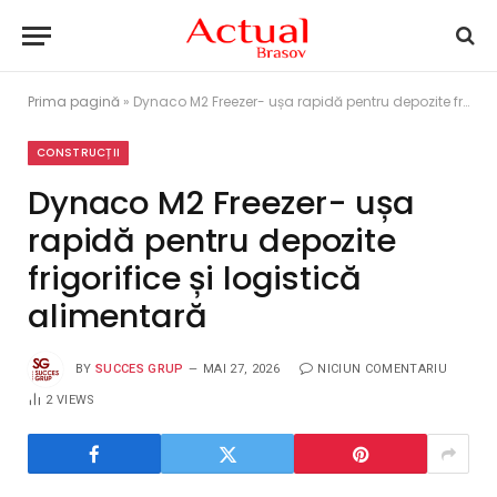
Prima pagină
»
Dynaco M2 Freezer- ușa rapidă pentru depozite frigorifice și logistică alimentară
CONSTRUCȚII
Dynaco M2 Freezer- ușa
rapidă pentru depozite
frigorifice și logistică
alimentară
BY
SUCCES GRUP
MAI 27, 2026
NICIUN COMENTARIU
2
VIEWS