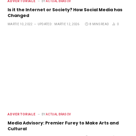
ADVERTORIALE
BY
ACTUAL BRASOV
Is it the Internet or Society? How Social Media has
Changed
MARTIE 10, 2022
UPDATED:
MARTIE 12, 2026
8 MINS READ
0
ADVERTORIALE
BY
ACTUAL BRASOV
Media Advisory: Premier Furey to Make Arts and
Cultural