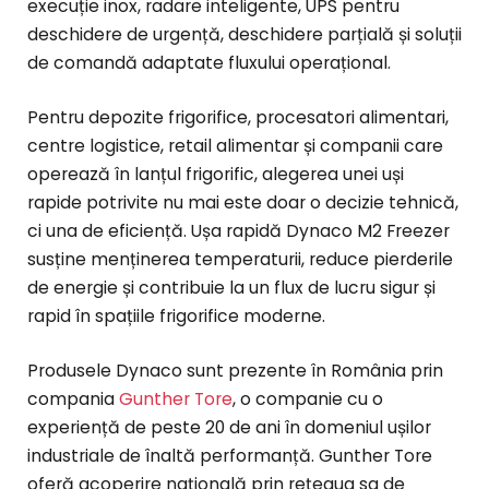
execuție inox, radare inteligente, UPS pentru
deschidere de urgență, deschidere parțială și soluții
de comandă adaptate fluxului operațional.
Pentru depozite frigorifice, procesatori alimentari,
centre logistice, retail alimentar și companii care
operează în lanțul frigorific, alegerea unei uși
rapide potrivite nu mai este doar o decizie tehnică,
ci una de eficiență. Ușa rapidă Dynaco M2 Freezer
susține menținerea temperaturii, reduce pierderile
de energie și contribuie la un flux de lucru sigur și
rapid în spațiile frigorifice moderne.
Produsele Dynaco sunt prezente în România prin
compania
Gunther Tore
, o companie cu o
experiență de peste 20 de ani în domeniul ușilor
industriale de înaltă performanță. Gunther Tore
oferă acoperire națională prin rețeaua sa de