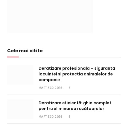
Cele mai citite
Deratizare profesionala – siguranta
locuintei si protectia animalelor de
companie
MARTIE 30, 2026
6
Deratizare eficientă: ghid complet
pentru eliminarea rozătoarelor
MARTIE 30, 2026
5